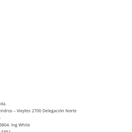
ada.
mendros – Vieytes 2700 Delegación Norte
n
3804. Ing White
o 5851