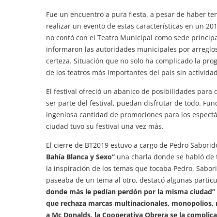
Fue un encuentro a pura fiesta, a pesar de haber ten
realizar un evento de estas características en un 20
no contó con el Teatro Municipal como sede princi
informaron las autoridades municipales por arreglo
certeza. Situación que no solo ha complicado la pr
de los teatros más importantes del país sin actividad
El festival ofreció un abanico de posibilidades para
ser parte del festival, puedan disfrutar de todo. Func
ingeniosa cantidad de promociones para los espectá
ciudad tuvo su festival una vez más.
El cierre de BT2019 estuvo a cargo de Pedro Sabori
Bahía Blanca y Sexo”
una charla donde se habló de t
la inspiración de los temas que tocaba Pedro, Sabori
paseaba de un tema al otro, destacó algunas partic
donde más le pedían perdón por la misma ciudad”
que rechaza marcas multinacionales, monopolios, me
a Mc Donalds, la Cooperativa Obrera se la complica