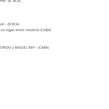
mor. (B. BCA)
al – (B BCA)
, un lugar entre nosotros (CABA)
ABORIDO y MIGUEL REP – (CABA)