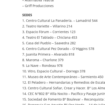
– Alternativa Teatral
– Griff Producciones
SEDES
1. Centro Cultural La Panadería. – Lamadrid 544
2. Teatro Variette – Villarino 214
3. Espacio Förum – Corrientes 123
4. Teatro El Tablado – Chiclana 453
5. Casa del Pueblo – Saavedra 282
6. Centro Cultural Pez Dorado – O´Higgins 578
7. Juanita Primera – Alvarado 818
8. Maroma – Charlone 379
9. La Nave – Rondeau 978
10. Vitro, Espacio Cultural – Dorrego 378
11. Museo de Arte Contemporáneo – Sarmiento 450
12. El Peladero – Hernandarias y Remedios de Escal
13. Centro Cultural Soñar, Crear y Hacer. B° Los Al
14. CEC N°802 B° Villa Nocito – Pacífico y Pasaje Juní
15. Sociedad de Fomento Bº Boulevar – Reconquista 
16. Parroquia San Agustin B° Oro Verde. – 14 de Juli