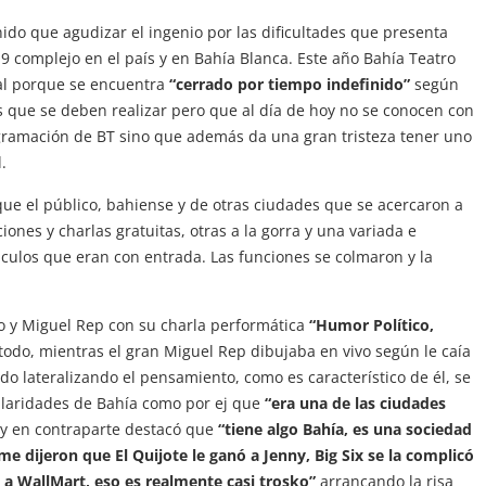
ido que agudizar el ingenio por las dificultades que presenta
19 complejo en el país y en Bahía Blanca. Este año Bahía Teatro
pal porque se encuentra
“cerrado por tiempo indefinido”
según
s que se deben realizar pero que al día de hoy no se conocen con
ogramación de BT sino que además da una gran tristeza tener uno
.
 que el público, bahiense y de otras ciudades que se acercaron a
iones y charlas gratuitas, otras a la gorra y una variada e
culos que eran con entrada. Las funciones se colmaron y la
do y Miguel Rep con su charla performática
“Humor Político,
odo, mientras el gran Miguel Rep dibujaba en vivo según le caía
do lateralizando el pensamiento, como es característico de él, se
ularidades de Bahía como por ej que
“era una de las ciudades
y en contraparte destacó que
“tiene algo Bahía, es una sociedad
 dijeron que El Quijote le ganó a Jenny, Big Six se la complicó
 a WallMart, eso es realmente casi trosko”
arrancando la risa