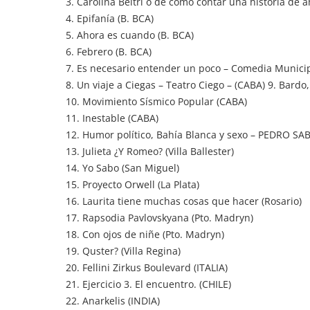
3. Carolina Beltri o de como contar una historia de a
4. Epifanía (B. BCA)
5. Ahora es cuando (B. BCA)
6. Febrero (B. BCA)
7. Es necesario entender un poco – Comedia Municip
8. Un viaje a Ciegas – Teatro Ciego – (CABA) 9. Bardo
10. Movimiento Sísmico Popular (CABA)
11. Inestable (CABA)
12. Humor político, Bahía Blanca y sexo – PEDRO S
13. Julieta ¿Y Romeo? (Villa Ballester)
14. Yo Sabo (San Miguel)
15. Proyecto Orwell (La Plata)
16. Laurita tiene muchas cosas que hacer (Rosario)
17. Rapsodia Pavlovskyana (Pto. Madryn)
18. Con ojos de niñe (Pto. Madryn)
19. Quster? (Villa Regina)
20. Fellini Zirkus Boulevard (ITALIA)
21. Ejercicio 3. El encuentro. (CHILE)
22. Anarkelis (INDIA)