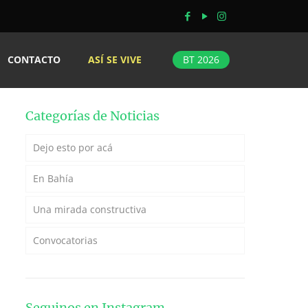
CONTACTO
ASÍ SE VIVE
BT 2026
Categorías de Noticias
Dejo esto por acá
En Bahía
Una mirada constructiva
Convocatorias
Seguinos en Instagram