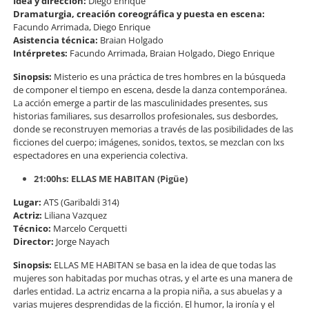
Idea y dirección:
Diego Enrique
Dramaturgia, creación coreográfica y puesta en escena:
Facundo Arrimada, Diego Enrique
Asistencia técnica:
Braian Holgado
Intérpretes:
Facundo Arrimada, Braian Holgado, Diego Enrique
Sinopsis:
Misterio es una práctica de tres hombres en la búsqueda
de componer el tiempo en escena, desde la danza contemporánea.
La acción emerge a partir de las masculinidades presentes, sus
historias familiares, sus desarrollos profesionales, sus desbordes,
donde se reconstruyen memorias a través de las posibilidades de las
ficciones del cuerpo; imágenes, sonidos, textos, se mezclan con lxs
espectadores en una experiencia colectiva.
21:00hs: ELLAS ME HABITAN (Pigüe)
Lugar:
ATS (Garibaldi 314)
Actriz:
Liliana Vazquez
Técnico:
Marcelo Cerquetti
Director:
Jorge Nayach
Sinopsis:
ELLAS ME HABITAN se basa en la idea de que todas las
mujeres son habitadas por muchas otras, y el arte es una manera de
darles entidad. La actriz encarna a la propia niña, a sus abuelas y a
varias mujeres desprendidas de la ficción. El humor, la ironía y el