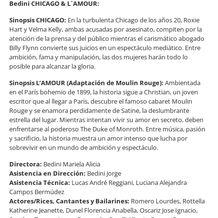
Bedini CHICAGO & L´AMOUR:
Sinopsis CHICAGO:
En la turbulenta Chicago de los años 20, Roxie
Hart y Velma Kelly, ambas acusadas por asesinato, compiten por la
atención de la prensa y del público mientras el carismático abogado
Billy Flynn convierte sus juicios en un espectáculo mediático. Entre
ambición, fama y manipulación, las dos mujeres harán todo lo
posible para alcanzar la gloria.
Sinopsis L’AMOUR (Adaptación de Moulin Rouge):
Ambientada
en el París bohemio de 1899, la historia sigue a Christian, un joven
escritor que al llegar a Paris, descubre el famoso cabaret Moulin
Rouge y se enamora perdidamente de Satine, la deslumbrante
estrella del lugar. Mientras intentan vivir su amor en secreto, deben
enfrentarse al poderoso The Duke of Monroth. Entre música, pasión
y sacrificio, la historia muestra un amor intenso que lucha por
sobrevivir en un mundo de ambición y espectáculo.
Directora:
Bedini Mariela Alicia
Asistencia en Dirección:
Bedini Jorge
Asistencia Técnica:
Lucas André Reggiani, Luciana Alejandra
Campos Bermúdez
Actores/Rices, Cantantes y Bailarines:
Romero Lourdes, Rottella
Katherine Jeanette, Dunel Florencia Anabella, Oscariz Jose Ignacio,