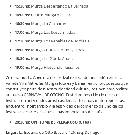
15:30hs:
Murga Despertando La Barriada
16:00hs:
Centro Murga Vía Libre
16:30hs:
Murga La Cucharon
17:00hs:
Murga Los Descarrilados
17:30hs:
Murga Los Rebeldes de Bordeau
18:00hs:
Murga Contala Como Quieras
18:30hs:
Murga la 12 de la Abuela
19:00hs:
Murga Fileteando Ilusiones
Celebramos La Apertura del festival realizando una unión entre la
Varieté Villa Mitre, las Murgas locales y Bahía Teatro, propuestas que
construyen parte de nuestra identidad cultural, se unen para realizar
un nuevo CARNAVAL DE OTOÑO. Festejaremos el inicio de este
festival con actividades artísticas, feria, artesanos, mate, reposeras,
encuentro, intercambio y la festividad del comienzo de uno de los
festivales de artes escénicas más importantes del país.
20:30hs: UN HOMBRE PELIGROSO (Caba)
Lugar:
La Esquina de Otto (Lavalle 426. Esq. Dorrego)