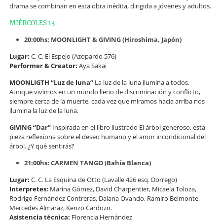
drama se combinan en esta obra inédita, dirigida a jóvenes y adultos.
MIÉRCOLES 13
20:00hs: MOONLIGHT & GIVING (Hiroshima, Japón)
Lugar:
C. C. El Espejo (Azopardo 576)
Performer & Creator:
Aya Sakai
MOONLIGTH “Luz de luna”
La luz de la luna ilumina a todos.
Aunque vivimos en un mundo lleno de discriminación y conflicto,
siempre cerca de la muerte, cada vez que miramos hacia arriba nos
ilumina la luz de la luna.
GIVING “Dar”
Inspirada en el libro ilustrado El árbol generoso, esta
pieza reflexiona sobre el deseo humano y el amor incondicional del
árbol. ¿Y qué sentirás?
21:00hs: CARMEN TANGO (Bahía Blanca)
Lugar:
C. C. La Esquina de Otto (Lavalle 426 esq. Dorrego)
Interpretes:
Marina Gómez, David Charpentier, Micaela Toloza,
Rodrigo Fernández Contreras, Daiana Ovando, Ramiro Belmonte,
Mercedes Almaraz, Kenzo Cardozo.
Asistencia técnica:
Florencia Hernández