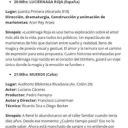
20:00hs: LUCIÉRNAGA ROJA (España)
Lugar:
Juanita Primera (Alvarado 818)
Dirección, dramaturgia, Construcción y animación de
marionetas:
Aran Rey Araez
Sinopsis:
«Luciérnaga Roja es una tierna exploración sobre el amor
más allá de la vida, para todos los públicos. Un espectáculo de
marionetas de hilo que danzan entre sueño y realidad, lleno de
magia y de poesía visual y gestual. El amor y la ternura son el camino
de expresión para esta propuesta. Cuatro historias entrelazadas por
una luciérnaga roja nacida en el corazón del titiritero, guiará un viaje
único donde la magia y la emoción se funden.»
21:00hs: MUERDE (Caba)
Lugar:
Auditorio Biblioteca Rivadavia (Av. Colón 29)
Actor:
Luciano Cáceres
Productor:
Pedro Ferreyra
Autor y Director:
Francisco Lumerman
Técnico:
Ricardo Sica o Diego Becker
Sinopsis:
A René lo abandonaron en el taller familiar cuando tenía
diez años. Desde ese momento: ¿Cuánto tiempo pasó? Eso no lo
puede saber. Ahora está manchado de sangre y no entiende por