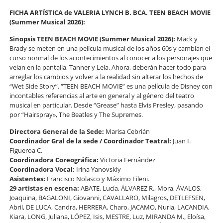
FICHA ARTÍSTICA de VALERIA LYNCH B. BCA. TEEN BEACH MOVIE
(Summer Musical 2026):
Sinopsis TEEN BEACH MOVIE (Summer Musical 2026):
Mack y
Brady se meten en una película musical de los años 60s y cambian el
curso normal de los acontecimientos al conocer a los personajes que
veían en la pantalla, Tanner y Lela. Ahora, deberán hacer todo para
arreglar los cambios y volver a la realidad sin alterar los hechos de
“Wet Side Story”. “TEEN BEACH MOVIE” es una película de Disney con
incontables referencias al arte en general y al género del teatro
musical en particular. Desde “Grease” hasta Elvis Presley, pasando
por “Hairspray», The Beatles y The Supremes.
Directora General de la Sede:
Marisa Cebrián
Coordinador Gral de la sede / Coordinador Teatral:
Juan I.
Figueroa C.
Coordinadora Coreográfica:
Victoria Fernández
Coordinadora Vocal:
Irina Yanovskiy
Asistentes:
Francisco Nolasco y Máximo Fileni.
29 artistas en escena:
ABATE, Lucía, ÁLVAREZ R., Mora, ÁVALOS,
Joaquina, BAGALONI, Giovanni, CAVALLARO, Milagros, DETLEFSEN,
Abril, DE LUCA, Candra, HERRERA, Charo, JACAMO, Nuria, LACANDIA,
Kiara, LONG, Juliana, LÓPEZ, Isis, MESTRE, Luz, MIRANDA M., Eloísa,