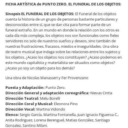
FICHA ARTÍSTICA de PUNTO ZERO. EL FUNERAL DE LOS OBJETOS:
Sinopsis EL FUNERAL DE LOS OBJETOS:
El Funeral de los objetos
cuenta la historia de un grupo de personas bastante particulares y
desconocidas entre sí, que se dan cita para formar parte de un
funeral extraño. En un mundo en donde la relación con los otros es
cada día más compleja, los objetos nos son funcionales como fieles
servidores no solo de nuestros sueños y deseos, sino también de
nuestras frustraciones, fracasos, miedos e inseguridades. Una obra
de teatro musical que indaga sobre las relaciones entre los sujetos y
los objetos. ¿Acaso los objetos nos constituyen? ¿Acaso podemos en
este mundo capitalista y materialista ser situados como objetos?
¿Acaso yo soy un objeto para los demás?
Una obra de Nicolas Manasseri y Fer Provenzano
Puesta y Adaptación:
Punto Zero.
Dirección General y adaptación coreográfica:
Nievas Cintia
Dirección Teatral:
Melu Borelli
Dirección Coral y Musical:
Eleonora Pino
Dirección Vocal:
Martina Vidondo
Elenco:
Sergio García, Martina Fontanella, Juan Ignacio Figueroa C.,
Anita Rodriguez, Lorena Berenguel, Matias González, Santiago
Gonzalez, Santino Milani.