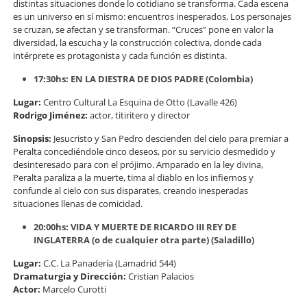
distintas situaciones donde lo cotidiano se transforma. Cada escena
es un universo en sí mismo: encuentros inesperados, Los personajes
se cruzan, se afectan y se transforman. “Cruces” pone en valor la
diversidad, la escucha y la construcción colectiva, donde cada
intérprete es protagonista y cada función es distinta.
17:30hs: EN LA DIESTRA DE DIOS PADRE (Colombia)
Lugar:
Centro Cultural La Esquina de Otto (Lavalle 426)
Rodrigo Jiménez:
actor, titiritero y director
Sinopsis:
Jesucristo y San Pedro descienden del cielo para premiar a
Peralta concediéndole cinco deseos, por su servicio desmedido y
desinteresado para con el prójimo. Amparado en la ley divina,
Peralta paraliza a la muerte, tima al diablo en los infiernos y
confunde al cielo con sus disparates, creando inesperadas
situaciones llenas de comicidad.
20:00hs: VIDA Y MUERTE DE RICARDO III REY DE
INGLATERRA (o de cualquier otra parte) (Saladillo)
Lugar:
C.C. La Panadería (Lamadrid 544)
Dramaturgia y Dirección:
Cristian Palacios
Actor:
Marcelo Curotti