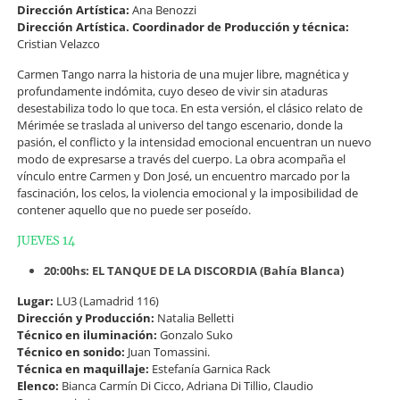
Dirección Artística:
Ana Benozzi
Dirección Artística. Coordinador de Producción y técnica:
Cristian Velazco
Carmen Tango narra la historia de una mujer libre, magnética y
profundamente indómita, cuyo deseo de vivir sin ataduras
desestabiliza todo lo que toca. En esta versión, el clásico relato de
Mérimée se traslada al universo del tango escenario, donde la
pasión, el conflicto y la intensidad emocional encuentran un nuevo
modo de expresarse a través del cuerpo. La obra acompaña el
vínculo entre Carmen y Don José, un encuentro marcado por la
fascinación, los celos, la violencia emocional y la imposibilidad de
contener aquello que no puede ser poseído.
JUEVES 14
20:00hs: EL TANQUE DE LA DISCORDIA (Bahía Blanca)
Lugar:
LU3 (Lamadrid 116)
Dirección y Producción:
Natalia Belletti
Técnico en iluminación:
Gonzalo Suko
Técnico en sonido:
Juan Tomassini.
Técnica en maquillaje:
Estefanía Garnica Rack
Elenco:
Bianca Carmín Di Cicco, Adriana Di Tillio, Claudio