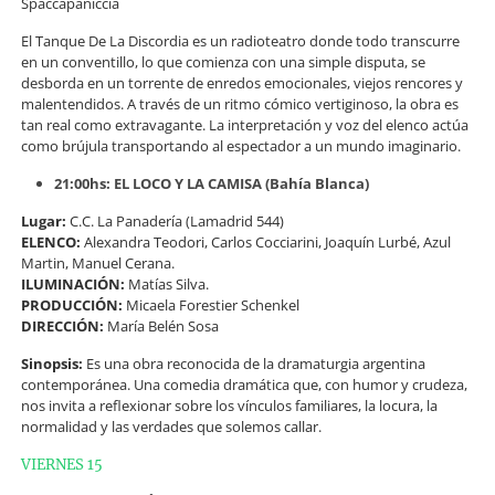
Spaccapaniccia
El Tanque De La Discordia es un radioteatro donde todo transcurre
en un conventillo, lo que comienza con una simple disputa, se
desborda en un torrente de enredos emocionales, viejos rencores y
malentendidos. A través de un ritmo cómico vertiginoso, la obra es
tan real como extravagante. La interpretación y voz del elenco actúa
como brújula transportando al espectador a un mundo imaginario.
21:00hs: EL LOCO Y LA CAMISA (Bahía Blanca)
Lugar:
C.C. La Panadería (Lamadrid 544)
ELENCO:
Alexandra Teodori, Carlos Cocciarini, Joaquín Lurbé, Azul
Martin, Manuel Cerana.
ILUMINACIÓN:
Matías Silva.
PRODUCCIÓN:
Micaela Forestier Schenkel
DIRECCIÓN:
María Belén Sosa
Sinopsis:
Es una obra reconocida de la dramaturgia argentina
contemporánea. Una comedia dramática que, con humor y crudeza,
nos invita a reflexionar sobre los vínculos familiares, la locura, la
normalidad y las verdades que solemos callar.
VIERNES 15