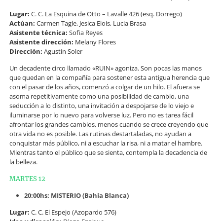
Lugar:
C. C. La Esquina de Otto – Lavalle 426 (esq. Dorrego)
Actúan:
Carmen Tagle, Jesica Elois, Lucia Brasa
Asistente técnica:
Sofia Reyes
Asistente dirección:
Melany Flores
Dirección:
Agustín Soler
Un decadente circo llamado «RUIN» agoniza. Son pocas las manos
que quedan en la compañía para sostener esta antigua herencia que
con el pasar de los años, comenzó a colgar de un hilo. El afuera se
asoma repetitivamente como una posibilidad de cambio, una
seducción a lo distinto, una invitación a despojarse de lo viejo e
iluminarse por lo nuevo para volverse luz. Pero no es tarea fácil
afrontar los grandes cambios, menos cuando se crece creyendo que
otra vida no es posible. Las rutinas destartaladas, no ayudan a
conquistar más público, ni a escuchar la risa, ni a matar el hambre.
Mientras tanto el público que se sienta, contempla la decadencia de
la belleza.
MARTES 12
20:00hs: MISTERIO (Bahía Blanca)
Lugar:
C. C. El Espejo (Azopardo 576)