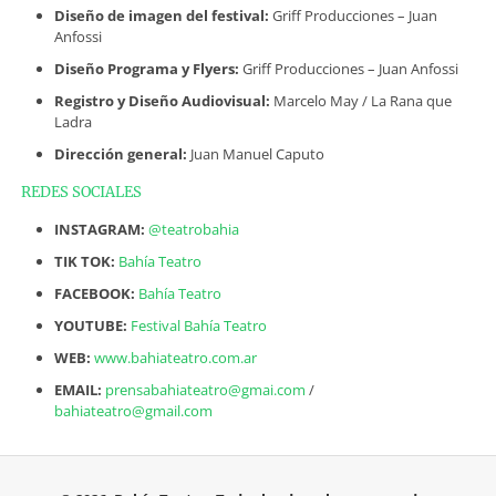
Diseño de imagen del festival:
Griff Producciones – Juan
Anfossi
Diseño Programa y Flyers:
Griff Producciones – Juan Anfossi
Registro y Diseño Audiovisual:
Marcelo May / La Rana que
Ladra
Dirección general:
Juan Manuel Caputo
REDES SOCIALES
INSTAGRAM:
@teatrobahia
TIK TOK:
Bahía Teatro
FACEBOOK:
Bahía Teatro
YOUTUBE:
Festival Bahía Teatro
WEB:
www.bahiateatro.com.ar
EMAIL:
prensabahiateatro@gmai.com
/
bahiateatro@gmail.com