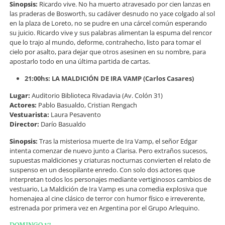
Sinopsis:
Ricardo vive. No ha muerto atravesado por cien lanzas en
las praderas de Bosworth, su cadáver desnudo no yace colgado al sol
en la plaza de Loreto, no se pudre en una cárcel común esperando
su juicio. Ricardo vive y sus palabras alimentan la espuma del rencor
que lo trajo al mundo, deforme, contrahecho, listo para tomar el
cielo por asalto, para dejar que otros asesinen en su nombre, para
apostarlo todo en una última partida de cartas.
21:00hs: LA MALDICIÓN DE IRA VAMP (Carlos Casares)
Lugar:
Auditorio Biblioteca Rivadavia (Av. Colón 31)
Actores:
Pablo Basualdo, Cristian Rengach
Vestuarista:
Laura Pesavento
Director:
Darío Basualdo
Sinopsis:
Tras la misteriosa muerte de Ira Vamp, el señor Edgar
intenta comenzar de nuevo junto a Clarisa. Pero extraños sucesos,
supuestas maldiciones y criaturas nocturnas convierten el relato de
suspenso en un desopilante enredo. Con solo dos actores que
interpretan todos los personajes mediante vertiginosos cambios de
vestuario, La Maldición de Ira Vamp es una comedia explosiva que
homenajea al cine clásico de terror con humor físico e irreverente,
estrenada por primera vez en Argentina por el Grupo Arlequino.