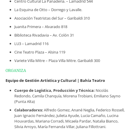
Centro Cultural La Panadería. – Lamadrid 544
La Esquina de Otto – Dorrego y Lavalle.
Asociación Teatristas del Sur – Garibaldi 310
Juanita Primera – Alvarado 818
Biblioteca Rivadavia – Av. Colón 31
LU3 – Lamadrid 116
Cine Teatro Plaza – Alsina 119
Variete Villa Mitre – Plaza Villa Mitre. Garibaldi 300
ORGANIZA
Equipo de Gestión Artística y Cultural | Bahía Teatro
Cuerpo de Logística, Producción y Técnica:
Nicolás
Redondo, Camila Chanquía, Morena Trobiani, Emiliano Sayno
(Punta Alta)
Colaboradorxs:
Alfredo Gomez, Anané Neglia, Federico Rossell,
Juan Ignacio Fernández, Julieta Ayude, Lucia Camaño, Lucina
Houvardas, Mariana Corradi, Micaela Pardar, Natalia Bianco,
Silvia Arroyo, María Fernanda Villar, Juliana Fillottrani.