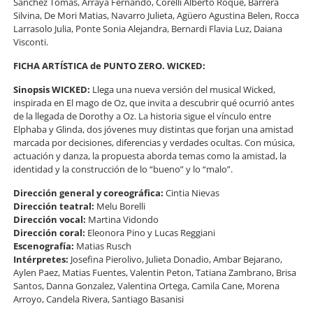
Sanchez Tomas, Arraya Fernando, Corelli Alberto Roque, Barrera
Silvina, De Mori Matias, Navarro Julieta, Agüero Agustina Belen, Rocca
Larrasolo Julia, Ponte Sonia Alejandra, Bernardi Flavia Luz, Daiana
Visconti.
FICHA ARTÍSTICA de PUNTO ZERO. WICKED:
Sinopsis WICKED:
Llega una nueva versión del musical Wicked,
inspirada en El mago de Oz, que invita a descubrir qué ocurrió antes
de la llegada de Dorothy a Oz. La historia sigue el vínculo entre
Elphaba y Glinda, dos jóvenes muy distintas que forjan una amistad
marcada por decisiones, diferencias y verdades ocultas. Con música,
actuación y danza, la propuesta aborda temas como la amistad, la
identidad y la construcción de lo “bueno” y lo “malo”.
Dirección general y coreográfica:
Cintia Nievas
Dirección teatral:
Melu Borelli
Dirección vocal:
Martina Vidondo
Dirección coral:
Eleonora Pino y Lucas Reggiani
Escenografía:
Matias Rusch
Intérpretes:
Josefina Pierolivo, Julieta Donadio, Ambar Bejarano,
Aylen Paez, Matias Fuentes, Valentin Peton, Tatiana Zambrano, Brisa
Santos, Danna Gonzalez, Valentina Ortega, Camila Cane, Morena
Arroyo, Candela Rivera, Santiago Basanisi