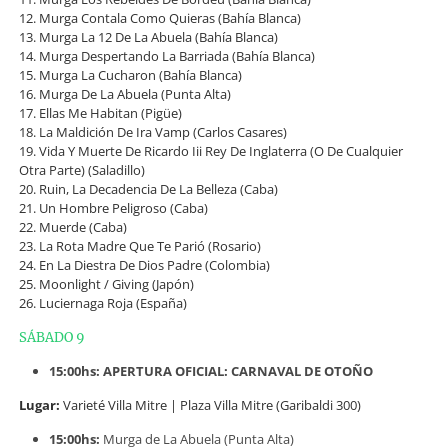
12. Murga Contala Como Quieras (Bahía Blanca)
13. Murga La 12 De La Abuela (Bahía Blanca)
14. Murga Despertando La Barriada (Bahía Blanca)
15. Murga La Cucharon (Bahía Blanca)
16. Murga De La Abuela (Punta Alta)
17. Ellas Me Habitan (Pigüe)
18. La Maldición De Ira Vamp (Carlos Casares)
19. Vida Y Muerte De Ricardo Iii Rey De Inglaterra (O De Cualquier
Otra Parte) (Saladillo)
20. Ruin, La Decadencia De La Belleza (Caba)
21. Un Hombre Peligroso (Caba)
22. Muerde (Caba)
23. La Rota Madre Que Te Parió (Rosario)
24. En La Diestra De Dios Padre (Colombia)
25. Moonlight / Giving (Japón)
26. Luciernaga Roja (España)
SÁBADO 9
15:00hs: APERTURA OFICIAL: CARNAVAL DE OTOÑO
Lugar:
Varieté Villa Mitre | Plaza Villa Mitre (Garibaldi 300)
15:00hs:
Murga de La Abuela (Punta Alta)