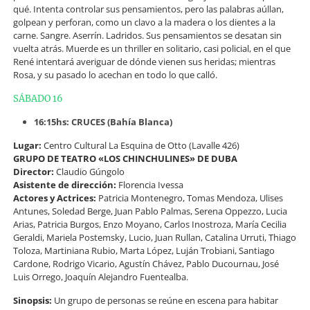
qué. Intenta controlar sus pensamientos, pero las palabras aúllan,
golpean y perforan, como un clavo a la madera o los dientes a la
carne. Sangre. Aserrín. Ladridos. Sus pensamientos se desatan sin
vuelta atrás. Muerde es un thriller en solitario, casi policial, en el que
René intentará averiguar de dónde vienen sus heridas; mientras
Rosa, y su pasado lo acechan en todo lo que calló.
SÁBADO 16
16:15hs: CRUCES (Bahía Blanca)
Lugar:
Centro Cultural La Esquina de Otto (Lavalle 426)
GRUPO DE TEATRO «LOS CHINCHULINES» DE DUBA
Director:
Claudio Gúngolo
Asistente de dirección:
Florencia Ivessa
Actores y Actrices:
Patricia Montenegro, Tomas Mendoza, Ulises
Antunes, Soledad Berge, Juan Pablo Palmas, Serena Oppezzo, Lucia
Arias, Patricia Burgos, Enzo Moyano, Carlos Inostroza, María Cecilia
Geraldi, Mariela Postemsky, Lucio, Juan Rullan, Catalina Urruti, Thiago
Toloza, Martiniana Rubio, Marta López, Luján Trobiani, Santiago
Cardone, Rodrigo Vicario, Agustín Chávez, Pablo Ducournau, José
Luis Orrego, Joaquín Alejandro Fuentealba.
Sinopsis:
Un grupo de personas se reúne en escena para habitar