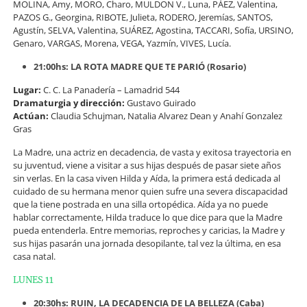
MOLINA, Amy, MORO, Charo, MULDON V., Luna, PÁEZ, Valentina,
PAZOS G., Georgina, RIBOTE, Julieta, RODERO, Jeremías, SANTOS,
Agustín, SELVA, Valentina, SUÁREZ, Agostina, TACCARI, Sofía, URSINO,
Genaro, VARGAS, Morena, VEGA, Yazmín, VIVES, Lucía.
21:00hs: LA ROTA MADRE QUE TE PARIÓ (Rosario)
Lugar:
C. C. La Panadería – Lamadrid 544
Dramaturgia y dirección:
Gustavo Guirado
Actúan:
Claudia Schujman, Natalia Alvarez Dean y Anahí Gonzalez
Gras
La Madre, una actriz en decadencia, de vasta y exitosa trayectoria en
su juventud, viene a visitar a sus hijas después de pasar siete años
sin verlas. En la casa viven Hilda y Aída, la primera está dedicada al
cuidado de su hermana menor quien sufre una severa discapacidad
que la tiene postrada en una silla ortopédica. Aída ya no puede
hablar correctamente, Hilda traduce lo que dice para que la Madre
pueda entenderla. Entre memorias, reproches y caricias, la Madre y
sus hijas pasarán una jornada desopilante, tal vez la última, en esa
casa natal.
LUNES 11
20:30hs: RUIN, LA DECADENCIA DE LA BELLEZA (Caba)